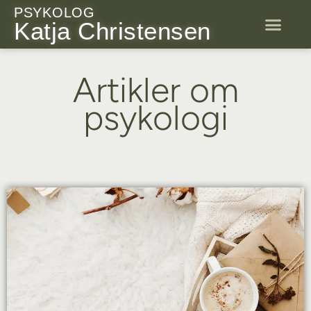
Gå
PSYKOLOG
Katja Christensen
til
indholdet
Supervision 
Artikler om
psykologi