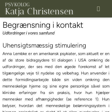
Gå
PSYKOLOG
Katja Christensen
til
indholdet
Begrænsning i kontakt
Supervision 
Udfordringer i vores samfund
Uhensigtsmæssig stimulering
Anna Lembke er en amerikansk psykiater, som aktuelt er en
af de store bidragsydere til dialogen i USA omkring de
udfordringer, der ses med den øgede forekomst af let
tilgængelige veje til nydelse og velbehag. Hun anvender i
dette formidlingsarbejde både sin viden omkring den
menneskelige hjerne og sine egne personlige såvel som
kliniske erfaringer fra sin praksis, hvor hun hjælper
mennesker med afhængigheder (se reference 1). Hun
belyser, hvordan det menneskelige belønningssystem i