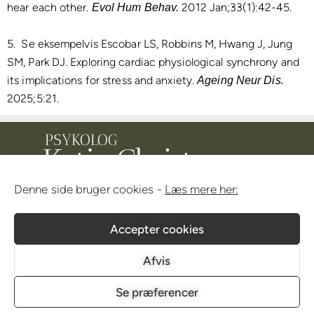
hear each other.
2012 Jan;33(1):42-45.
Evol Hum Behav.
5. Se eksempelvis Escobar LS, Robbins M, Hwang J, Jung
SM, Park DJ. Exploring cardiac physiological synchrony and
its implications for stress and anxiety.
Ageing Neur Dis.
2025;5:21.
PSYKOLOG
Katja Christensen
Denne side bruger cookies -
Læs mere her:
katjachristensen@protonmail.com
Accepter cookies
Copyright © 2021
Katja Christensen | CVR: 41118547
Afvis
Manage your cookie consent and read about cookie and
privacy policy here
Se præferencer
Webdesign af Psykolog Katja Christensen i samarbejde med