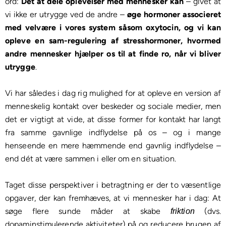
ord:
Dét at dele oplevelser med mennesker kan
– givet at
vi ikke er utrygge ved de andre –
øge hormoner associeret
med velvære i vores system såsom oxytocin, og vi kan
opleve en sam-regulering af stresshormoner, hvormed
andre mennesker hjælper os til at finde ro, når vi bliver
utrygge
.
Vi har således i dag rig mulighed for at opleve en version af
menneskelig kontakt over beskeder og sociale medier, men
det er vigtigt at vide, at disse former for kontakt har langt
fra samme gavnlige indflydelse på os – og i mange
henseende en mere hæmmende end gavnlig indflydelse –
end dét at være sammen i eller om en situation.
Taget disse perspektiver i betragtning er der to væsentlige
opgaver, der kan fremhæves, at vi mennesker har i dag: At
søge flere sunde måder at skabe
(dvs.
friktion
dopaminstimulerende aktiviteter) på og reducere brugen af