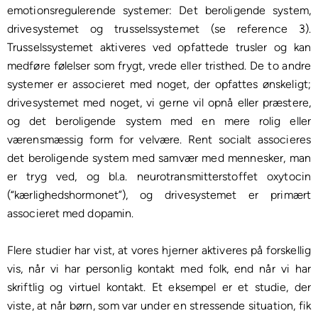
emotionsregulerende systemer: Det beroligende system,
drivesystemet og trusselssystemet (se reference 3).
Trusselssystemet aktiveres ved opfattede trusler og kan
medføre følelser som frygt, vrede eller tristhed. De to andre
systemer er associeret med noget, der opfattes ønskeligt;
drivesystemet med noget, vi gerne vil opnå eller præstere,
og det beroligende system med en mere rolig eller
værensmæssig form for velvære. Rent socialt associeres
det beroligende system med samvær med mennesker, man
er tryg ved, og bl.a. neurotransmitterstoffet oxytocin
(“kærlighedshormonet”), og drivesystemet er primært
associeret med dopamin.
Flere studier har vist, at vores hjerner aktiveres på forskellig
vis, når vi har personlig kontakt med folk, end når vi har
skriftlig og virtuel kontakt. Et eksempel er et studie, der
viste, at når børn, som var under en stressende situation, fik