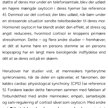
støtte af deres mor under en telefonsamtale, blev der udløst
en højere mængde oxytocin i deres hjerner (se reference
4). Derimod var det cortisol, der blev udløst, når børn under
en stressende situation sendte tekstbeskeder til deres mor.
Hormonet oxytocin har blandt andet den effekt, at stress og
angst reduceres, hvorimod cortisol er kroppens primære
stresshormon. Dette – og flere andre studier – fremhæver,
at dét at kunne høre en persons stemme se en persons
kropssprog har en langt mere beroligende indflydelse end
dét at se deres ord på en skærm.
Herudover har studier vist, at menneskers hjerterytme
synkroniseres, når de deler en oplevelse; et fænomen, der
kaldes cardiac physiological synchrony (CPS) (se reference
5). Forskere kæder dette fænomen sammen med følelsen af
forbundethed med andre mennesker, empati, samarbejde
og sam-regulering af cortisol såvel som oxytocin. Med andre