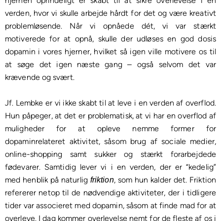
hjernen oprindeligt er skabt til at sikre overlevelse i en
verden, hvor vi skulle arbejde hårdt for det og være kreativt
problemløsende. Når vi opnåede dét, vi var stærkt
motiverede for at opnå, skulle der udløses en god dosis
dopamin i vores hjerner, hvilket så igen ville motivere os til
at søge det igen næste gang – også selvom det var
krævende og svært.
Jf. Lembke er vi ikke skabt til at leve i en verden af overflod.
Hun påpeger, at det er problematisk, at vi har en overflod af
muligheder for at opleve nemme former for
dopaminrelateret aktivitet, såsom brug af sociale medier,
online-shopping samt sukker og stærkt forarbejdede
fødevarer. Samtidig lever vi i en verden, der er “kedelig”
med henblik på naturlig
, som hun kalder det. Friktion
friktion
refererer netop til de nødvendige aktiviteter, der i tidligere
tider var associeret med dopamin, såsom at finde mad for at
overleve. I dag kommer overlevelse nemt for de fleste af os i